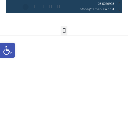
03-5076998
office@ferber-law.co.il
פתח סרגל נגישות