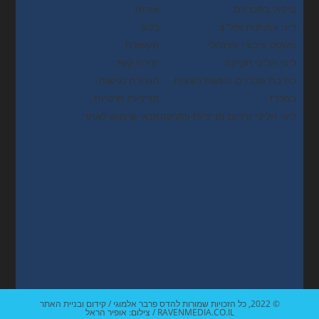
טיפול במכרזים
אודות
דיני עמותות וחל"צ
בלוג
משפט ציבורי ומינהלי
תקשורת
ליווי הליכי חקיקה
יצירת קשר
כתיבת מכרזים והגשת הצעות
הצהרת נגישות
במכרז
מדיניות פרטיות
ליווי הליכי קידום מדיניות וחקיקה
תנאי שימוש לאתר
© 2022, כל הזכויות שמורות להדס פרבר אלמוגי / קידום ובניית האתר
RAVENMEDIA.CO.IL / צילום: אופיר הראל