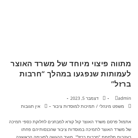
מתווה פיצוי מיוחד של משרד האוצר
לעמותות שנפגעו במהלך “חרבות
ברזל”
admin
דצמבר 5, 2023
משפט מינהלי
/
תמיכות למוסדות ציבור
אין תגובות
אתמול פרסם משרד האוצר קול קורא למבחנים לחלוקת כספי תמיכה
של משרד האוצר לתמיכה במוסדות ציבור שהכנסותיהם פחתו
בעקבות מלחמת "חרבות ברזל". מועד ההגשה לפעימה הראשונה