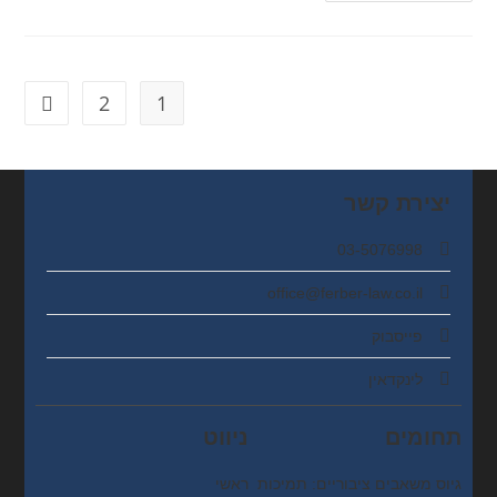
2
1
יצירת קשר
03-5076998
office@ferber-law.co.il
פייסבוק
לינקדאין
תחומים
ניווט
גיוס משאבים ציבוריים: תמיכות
ראשי