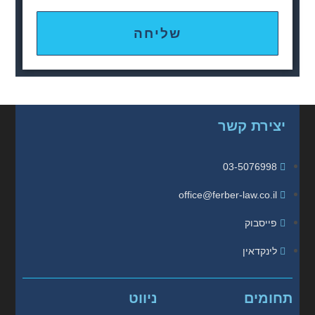
שליחה
יצירת קשר
03-5076998
office@ferber-law.co.il
פייסבוק
לינקדאין
תחומים
ניווט