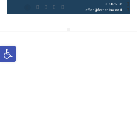
03-5076998
office@ferber-law.co.il
פתח סרגל נגישות