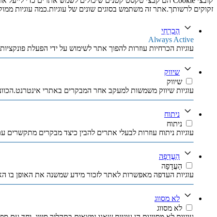
קובצי Cookie הם קבצי טקסט קטנים שיכולים לשמש אתרים כדי ל
זקוקים לרשותך.אתר זה משתמש בסוגים שונים של עוגיות.כמה עוגיות ממוקמו
הֶכְרֵחִי
Always Active
עוגיות הכרחיות עוזרות להפוך אתר לשימוש על ידי הפעלת פונקציות 
שיווק
שיווק
עוגיות שיווק משמשות למעקב אחר המבקרים באתרי אינטרנט.הכוונה
ניתוח
ניתוח
עוגיות ניתוח עוזרות לבעלי אתרים להבין כיצד מבקרים מתקשרים עם א
הַעֲדָפָה
הַעֲדָפָה
עוגיות העדפה מאפשרות לאתר לזכור מידע שמשנה את האופן בו הא
לא מסווג
לא מסווג
עוגיות לא מסווגות הן עוגיות שאנו נמצאים בתהליך סיווג, יחד עם ספ