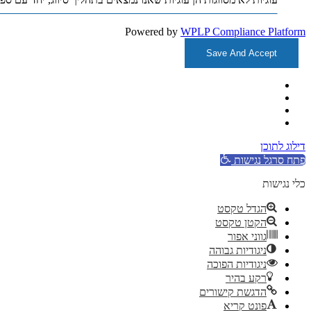
Powered by
WPLP Compliance Platform
Save And Accept
דילוג לתוכן
פתח סרגל נגישות
כלי נגישות
הגדל טקסט
הקטן טקסט
גווני אפור
ניגודיות גבוהה
ניגודיות הפוכה
רקע בהיר
הדגשת קישורים
פונט קריא