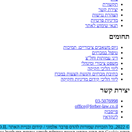
תקשורת
יצירת קשר
הצהרת נגישות
מדיניות פרטיות
תנאי שימוש לאתר
תחומים
גיוס משאבים ציבוריים: תמיכות
טיפול במכרזים
דיני עמותות וחל"צ
משפט ציבורי ומינהלי
ליווי הליכי חקיקה
כתיבת מכרזים והגשת הצעות במכרז
ליווי הליכי קידום מדיניות וחקיקה
יצירת קשר
03-5076998
office@ferber-law.co.il
פייסבוק
לינקדאין
© 2022, כל הזכויות שמורות להדס פרבר אלמוגי / קידום ובניית האתר RAVENMEDIA.CO.IL / צילום: אופיר הראל