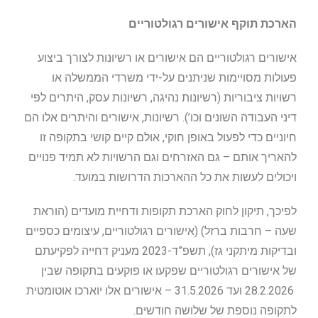
הארכת תוקף אישורים רגולטוריים
אישורים רגולטוריים הם אישורים או רשיונות לצורך ביצוע
פעולות מסויימות שניתנים על-ידי משרדי הממשלה או
רשויות ציבוריות (רשיונות נהיגה, רשיונות עסק, היתרים לפי
דיני העבודה השונים וכו’). רשיונות, אישורים והיתרים אלו הם
חיוניים כדי לפעול באופן חוקי, אולם קיים קושי בתקופה זו
להאריך אותם – גם האזרחים וגם הרשויות לא תמיד פנויים
ויכולים לעשות את כל ההארכות הדרושות במועד.
לפיכך, תיקון לחוק הארכת תקופות ודחיית מועדים (הוראת
שעה – חרבות ברזל) (אישורים רגולטוריים, עיצומים כספיים
ובדיקות מיתקני גז), תשפ”ד-2023 מעניק דחייה לפקיעתם
של אישורים רגולטוריים שפקעו או פוקעים בתקופה שבין
28.2.2026 ועד 31.5.2026 – אישורים אלו יוארכו אוטומטית
לתקופה נוספת של שלושה חודשים.