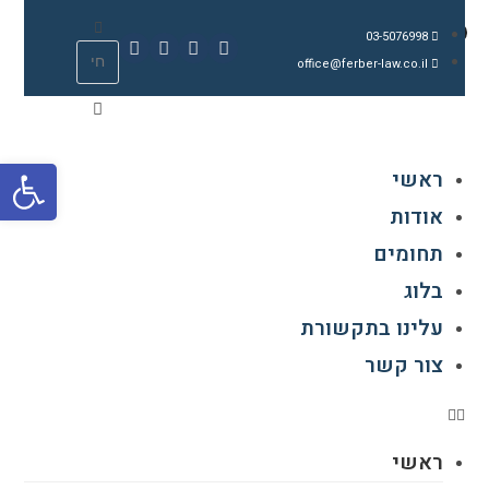
03-5076998
office@ferber-law.co.il
פתח סרגל נגישות
ראשי
אודות
תחומים
בלוג
עלינו בתקשורת
צור קשר
ראשי