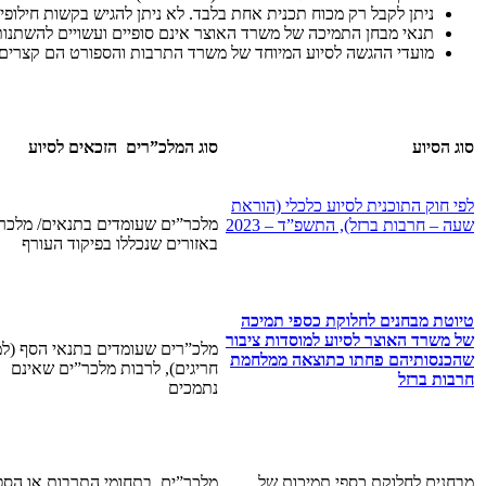
ניתן לקבל רק מכוח תכנית אחת בלבד. לא ניתן להגיש בקשות חילופיו
תנאי מבחן התמיכה של משרד האוצר אינם סופיים ועשויים להשתנות
מועדי ההגשה לסיוע המיוחד של משרד התרבות והספורט הם קצרים במיוחד – 23
סוג הסיוע
סוג המלכ”רים הזכאים לסיוע
לפי חוק התוכנית לסיוע כלכלי (הוראת
מלכר”ים שעומדים בתנאים/ מלכר
שעה – חרבות ברזל), התשפ”ד – 2023
באזורים שנכללו בפיקוד העורף
טיוטת מבחנים לחלוקת כספי תמיכה
של משרד האוצר לסיוע למוסדות ציבור
מלכ”רים שעומדים בתנאי הסף (ל
שהכנסותיהם פחתו כתוצאה ממלחמת
חריגים), לרבות מלכר”ים שאינם
חרבות ברזל
נתמכים
מבחנים לחלוקת כספי תמיכות של
מלכר”ים בתחומי התרבות או הספ