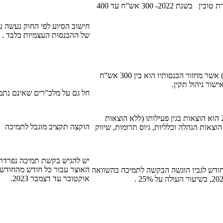
(3) מחזור ממתן שירותים או מכירת טובין בשנת 2022- 300 אש”ח עד 400
חישוב הסיוע לפי החוק נעשה 
של ההכנסות העצמיות בלבד .
מלכ”ר (הפועל בתחומים מסויימים) אשר מחזור הכנסותיו הוא בין 300 אש”ח
חל גם על מלכ”רים שאינם נתמ
50% לפחות מהמחזור בשנת 2022 הוא הוצאות בגין פעילותו (ללא הוצאות
הוקצה תקציב מוגבל לתמיכה
וצאות הנהלה וכלליות, גיוס תרומות, שיווק
יש להגיש בקשת תמיכה נפרדת
האוצר עבור כל חודש מהחודש
חודש לגביו הוגשה הבקשה לתמיכה בהשוואה
אוקטובר עד דצמבר 2023.