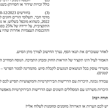
כולל זכויות שידור או חסויות) בשנת 2022 ו-2023 היה 20% מהמחזור לפח
מדמי חבר, תשלומי הורים וחוגים 
2022, כשהוא מוכפל בשלוש; או
התקציב
וההכנסות העצמיות אחרות שהיו צפוי
לאחר שעוברים את תנאי הסף, נערך החישוב לצורך מתן הסיוע.
האמור לעיל הינו תקציר של הוראות החוק ומבחן התמיכה. הנוסח המחייב ה
משרדי עוסק בכל הנושאים הנוגעים לקבלת סיוע מהמדינה למגזר הפרטי – 
קטנים).
עבודה נכונה, היכרות עם הדרישות הבירוקרטיות והמקצועיות תסייע לכם ל
היכרות משרדנו עם המסלולים השונים ועם הדרישות הבירוקרטיות מאפשרת
תודה רבה!
יש לכם הערות או הארות? מוזמנים ומוזמנות לשלוח אליי!