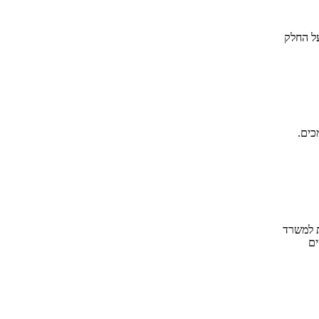
על החלק
כים.
 למשרד
ים