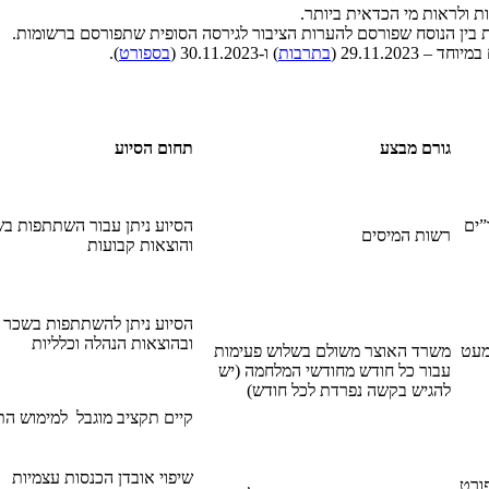
ת ולראות מי הכדאית ביותר.
 בין הנוסח שפורסם להערות הציבור לגירסה הסופית שתפורסם ברשומות.
29.11.20 (
בתרבות
) ו-30.11.2023 (
בספורט
).
גורם מבצע
תחום הסיוע
”ים
הסיוע ניתן עבור השתתפות ב
רשות המיסים
והוצאות קבועות
הסיוע ניתן להשתתפות בשכר
ובהוצאות הנהלה וכלליות
מעט
משרד האוצר משולם בשלוש פעימות
עבור כל חודש מחודשי המלחמה (יש
להגיש בקשה נפרדת לכל חודש)
קיים תקציב מוגבל למימוש הת
שיפוי אובדן הכנסות עצמיות
ורט