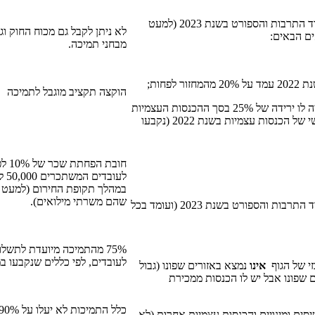
גוף תרבות אשר נתמך על-ידי משרד התרבות והספורט בשנת 2023 (למעט
לא ניתן לקבל גם מכוח החוק וג
ים הבאים:
מבחני תמיכה.
הוקצה תקציב מוגבל לתמיכה
(2) באוקטובר-נובמבר 2023 צפויה לו ירידה של 25% בסך ההכנסות העצמיות
שלו, בהשוואה לכפל הממוצע חודשי של הכנסות עצמיות בשנת 2022 (נקבעו
חובת הפחת
לעובדי
במהלך תקופת החירום (למעט 
שהם משרתי מילואים).
גוף ספורט אשר נתמך על-ידי משרד התרבות והספורט בשנת 2023 (ועומד בכל
75% מהתמיכה מיועדת לתשל
לעובדים, לפי כללים שנקבעו במ
אינו
נמצא באזורים שפונו (גבול
ם שפונו אבל יש לו הכנסות ממכירת
ומינויים והכנסות עצמיות אחרות (לא