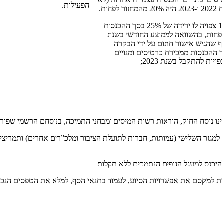
הפעילות.
ות.
(3) בחודשים 10-12/2023 צפויה לו ירידה של 25% בסך ההכנסות
לפחות, בהשוואה לממוצע החודשי בשנת
 גוף שהגיש אישור חתום על ידי הבקרה
ית, על ירידה של 25% בסך ההכנסות ממכירת כרטיסים ומנויים
ות להתקבל בשנת 2023;
ינו נוסח החוק, הוראות רשות המיסים ומבחני התמיכה, בנוסחם הרשמי שפו
למגזר השלישי (עמותות, חברות לתועלת הציבור ומלכ”רים אחרים) ותמריצי
היכנס למעגל הגופים הנתמכים ללא תקלות.
 למקסם את אפשרויות הסיוע, לעמוד בתנאי הסף, למלא את הטפסים הנכונ