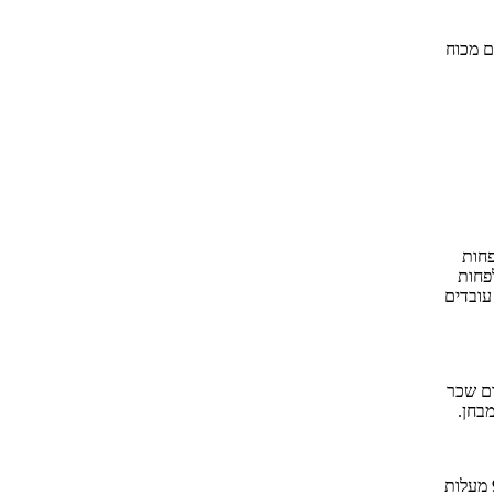
ם מכוח
ת שכר של 10% לפחות
ם המשתכרים 50,000 לפחות
עובדים
ום שכר
בחן.
כלל התמיכות לא יעלו על 90% מעלות