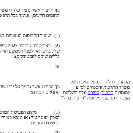
תחומים חריגים), ועומד בכל התנא
(1) שיעור ההכנסות העצמיות בשנת 2022 עמד על 20% מהמחזור לפחות;
כללים שונים לפסטיבלים).
או
מבחנים לחלוקת כספי תמיכות של
משרד התרבות והספורט לסיוע
התנאים הבאים:
למוסדות
תרבות
/
ספורט
נוכח השלכות
מצב חירום בעת מלחמת “חרבות ברזל”
(1) מקום הפעילות המרכזי של הגוף
הצפון ועוטף עזה) או נמצא באזורי
כרטיסים ומנויים.
(2) הכנסות ממכירת כרטיסים 