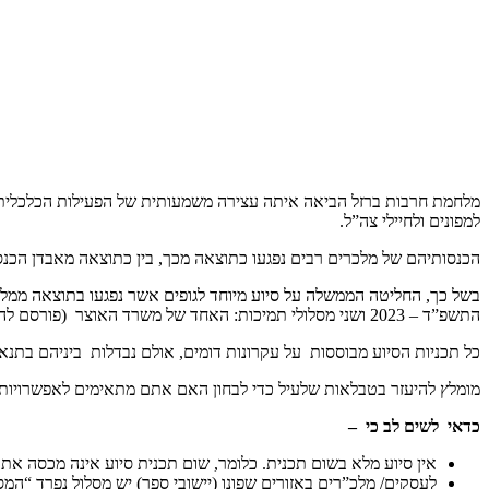
מלחמת חרבות ברזל הביאה איתה עצירה משמעותית של הפעילות הכלכלית ב
למפונים ולחיילי צה”ל.
הכנסותיהם של מלכרים רבים נפגעו כתוצאה מכך, בין כתוצאה מאבדן הכנסו
בשל כך, החליטה הממשלה על סיוע מיוחד לגופים אשר נפגעו בתוצאה ממלחמת
התשפ”ד – 2023 ושני מסלולי תמיכות: האחד של משרד האוצר (פורסם להערות הציבור ואינו סופי) מיועד לכלל המלכ”רים והשני מיועד רק לגופים הנתמכים על-ידי משרד התרבות והספורט.
כל תכניות הסיוע מבוססות על עקרונות דומים, אולם נבדלות ביניהם בתנאי
מומלץ להיעזר בטבלאות שלעיל כדי לבחון האם אתם מתאימים לאפשרויות 
כדאי לשים לב כי –
אין סיוע מלא בשום תכנית. כלומר, שום תכנית סיוע אינה מכסה א
לעסקים/ מלכ”רים באזורים שפונו (יישובי ספר) יש מסלול נפרד “ה