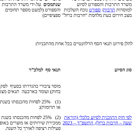
משרד התרבות והספורט לסיוע
שנתמכים
על-ידי משרד התרבות
למוסדות
תרבות
/
ספורט
נוכח השלכות
והספורט (למעט מספר תחומים
מצב חירום בעת מלחמת “חרבות ברזל”
ספציפיים)
להלן פירוט תנאי הסף הרלוונטיים בכל אחת מהתכניות:
סוג הסיוע
תנאי סף למלכ”ר
מוסד ציבורי כהגדרתו בסעיף לפק
בחוק) ועומד בארבעה תנאים מצט
או תרומות);
לפי חוק התוכנית לסיוע כלכלי (הוראת
שעה – חרבות ברזל), התשפ”ד – 2023
ממכירת שירותים או מוצרים באופן
פעילות רציפה לאורך כל השנה.