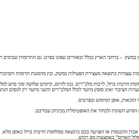
משק – ברחבי הארץ בכלל ובאזורים שפונו בפרט. גם התרומות שבימים רגי
ת עצמיות כתוצאה מעצירת הפעילות במשק, ובין מהסטת תרומות ותמיכות לט
 חרבות ברזל, לרבות מלכ”רים. נכון להיום, קיימים שלושה סוגי סיוע למלכ
 הזכאות, אופן המימוש ובפרטים.
הסיוע השונות ולבחור את האופטימלית מביניהן עבורכם.
ת אבדן ההכנסות או הפגיעה בכם כתוצאה ממלחמת חרבות ברזל באופן מלא.
מסלול האדום” באמצעות מס רכוש.