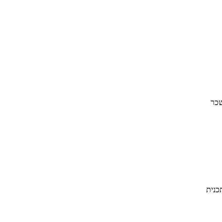
שכר
כנית