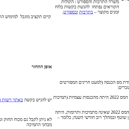
משרד התרבות והספורט : הקולות
הקוראים נפתחו להגשת בקשות בלוח
זמנים מקוצר –
בתרבות
ובספורט
.
קיים תקציב מוגבל למימוש הת
אופן ההחזר
ודת מס הכנסה (למעט חריגים המפורטים
ברים:
(1) 25% לפחות מהכנסתו בשנת המס 2022 היתה מהכנסות עצמיות (תמיכות
יש להגיש בקשה
באתר רשות ה
(2) 25% לפחות מהכנסתו בשנת המס 2022 שאינה מתמיכות ותרומות, היתה
 שוטף ובמהלך רוב חודשי השנה; כלומר –
לא ניתן לקבל גם מכוח החוק וג
מבחני התמיכה