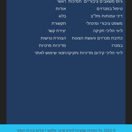
גיוס משאבים ציבוריים: תמיכות
ראשי
טיפול במכרזים
אודות
דיני עמותות וחל"צ
בלוג
משפט ציבורי ומינהלי
תקשורת
ליווי הליכי חקיקה
יצירת קשר
כתיבת מכרזים והגשת הצעות
הצהרת נגישות
במכרז
מדיניות פרטיות
ליווי הליכי קידום מדיניות וחקיקה
תנאי שימוש לאתר
© 2022, כל הזכויות שמורות להדס פרבר אלמוגי / קידום ובניית האתר