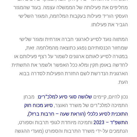
מחליפים את פעילותה של הממשלה עצמה. בעוד שהמגזר
העסקי הוריד פעילות בעקבות המלחמה, המגזר השלישי
הגביר את פעילותו.
המתווה נועד לסייע לארגוני חברה אזרחית ומגזר שלישי
שמחזור הכנסותיהם נפגע כתוצאה מהמלחמה. זאת,
במטרה לסייע לאותם ארגונים לשמור על רצף פעילותם או
לחדשה באופן תקין ומלא ככל האפשר ולשמר את התשתית
הארגונית הנדרשת לשם החזרת הפעילות לסדרה בבוא
העת.
נכון להיום, קיימים
שלושה סוגי סיוע למלכ”רים
: מבחן
התמיכה למלכ”רים של משרד האוצר,
סיוע מכוח חוק
התוכנית לסיוע כלכלי (הוראת שעה – חרבות ברזל),
התשפ”ד – 2023
ותמיכה מיוחדת לגופי תרבות וספורט,
הנתמכים על-ידי משרד התרבות והספורט (מועדי ההגשה