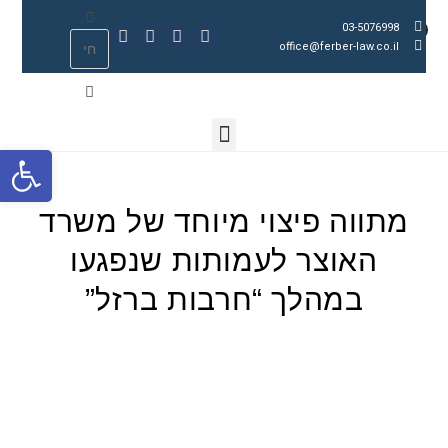
03-5076998
office@ferber-law.co.il
פתח סרגל נגישות
מתווה פיצוי מיוחד של משרד
האוצר לעמותות שנפגעו
במהלך “חרבות ברזל”