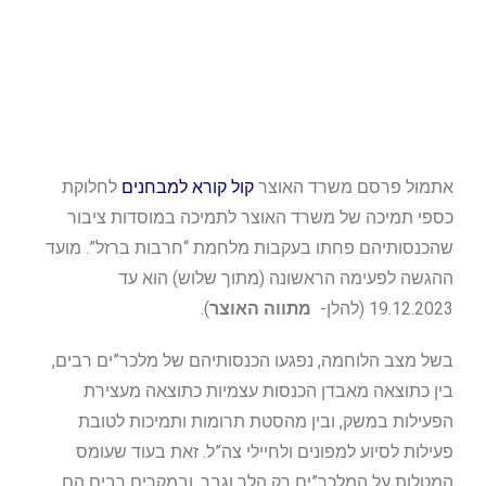
אתמול פרסם משרד האוצר
קול קורא למבחנים
לחלוקת
כספי תמיכה של משרד האוצר לתמיכה במוסדות ציבור
שהכנסותיהם פחתו בעקבות מלחמת “חרבות ברזל”. מועד
ההגשה לפעימה הראשונה (מתוך שלוש) הוא עד
19.12.2023 (להלן-
מתווה האוצר
).
בשל מצב הלוחמה, נפגעו הכנסותיהם של מלכר”ים רבים,
בין כתוצאה מאבדן הכנסות עצמיות כתוצאה מעצירת
הפעילות במשק, ובין מהסטת תרומות ותמיכות לטובת
פעילות לסיוע למפונים ולחיילי צה”ל. זאת בעוד שעומס
המטלות על המלכר”ים רק הלך וגבר, ובמקרים רבים הם