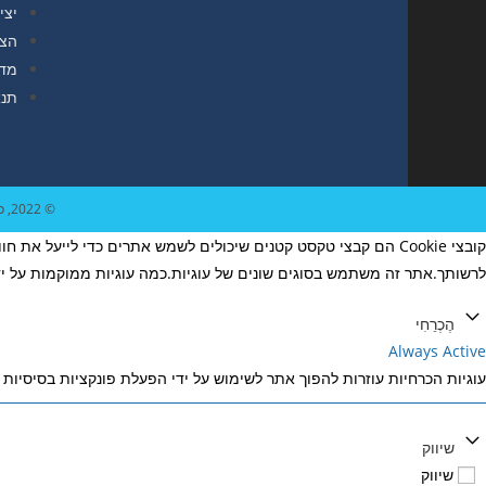
יצי
הצה
מדי
תנא
© 2022, כל הזכויות שמורות להדס פרבר אלמוגי / קידום ובניית האתר RAVENMEDIA.CO.IL / צילום: אופיר הראל
קובצי Cookie הם קבצי טקסט קטנים שיכולים לשמש אתרים כדי לייעל
לרשותך.אתר זה משתמש בסוגים שונים של עוגיות.כמה עוגיות ממוקמות על ידי
הֶכְרֵחִי
Always Active
עוגיות הכרחיות עוזרות להפוך אתר לשימוש על ידי הפעלת פונקציות בסיסיות 
שיווק
שיווק