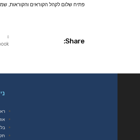
פתיח שלום לקהל הקוראים והקוראות, שמי
Share:
book
ני
ראש
אוד
בלו
תק