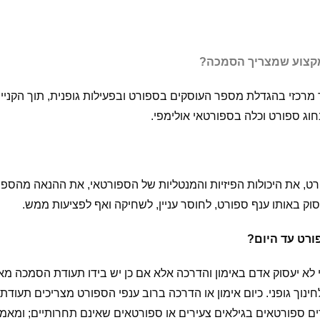
מקצוע שמצריך הסמכה?
מרכזי בהגדלת מספר העוסקים בספורט ובפעילות גופנית, תוך הקניי
וג ספורט וכלה בספורטאי אולימפי.
פורט, את היכולות הפיזיות והמנטליות של הספורטאי, את ההנאה מהס
וק באותו ענף ספורט, לחוסר עניין, לשחיקה ואף לפציעות ממש.
ורט עד היום?
שמ”ח-1988 קובע כיום כי לא יעסוק אדם באימון והדרכה אלא אם כן יש בידו תעוד
נוך גופני. כיום אימון או הדרכה ברוב ענפי הספורט מצריכים תעו
ם ספורטאים בגילאים צעירים או ספורטאים שאינם תחרותיים; ומאמ