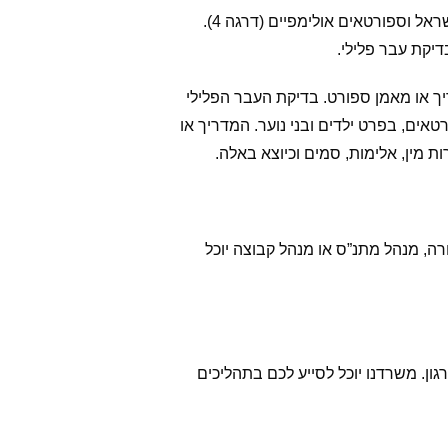
המודל החדש כולל 4 דרגות הסמכה: החל מהדרכת ילדים וספורטאים חובבים (דרגה 1), וכלה באימון נבחרות ישראל וספורטאים אולימפיים (דרגה 4).
יקת עבר פלילי.
 או מאמן ספורט. בדיקת העבר הפלילי
ים, בפרט ילדים ובני נוער. המדריך או
ת מין, אלימות, סמים וכיוצא באלה.
, מנהל מתנ”ס או מנהל קבוצה יוכל
ן. משרדנו יוכל לסייע לכם בתהליכים