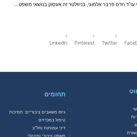
 עו"ד הדס פרבר אלמוגי, בניוזלטר זה אעסוק בנושאי משפט…
LinkedIn
Pinterest
Twitter
Face
ווט
תחומים
י
גיוס משאבים ציבוריים: תמיכות
ות
טיפול במכרזים
ג
דיני עמותות וחל"צ
שורת
משפט ציבורי ומינהלי