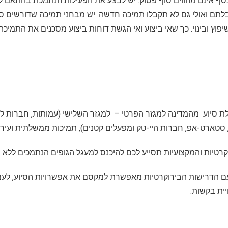
כסף אינם מהווים סוף פסוק. יש לבצע את הפעילות הנתמכת בהתאם למ
תם ואולי גם לא תקבלו תמיכה חדשה. יש מבחני תמיכה שדורשים סג
פוץ ובינוי. כך שאי ביצוע ואי הגשת דוחות ביצוע מסכנים את התמי
ת סיוע מהמדינה למגזר הפרטי – למגזר השלישי (עמותות, חברות לת
 סטארט-אפ, חברות היי-טק ומפעלים קטנים), תמיכות ממשלתית ועירונ
קרטיות והמקצועיות תסייע לכם להיכנס למעגל הגופים הנתמכים ללא 
עם הדרישות הבירוקרטיות מאפשרת למקסם את אפשרויות הסיוע, לע
יית בקשות.