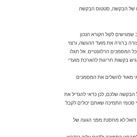
ח של הבקשה, סטטוס הבקשה
שמגישים לקול הקורא הנכון.
רה ברורה את מועד ההגשה, ורצוי
ל המסמכים הרלוונטיים. אל תגלו
גיש בקשות חריגות להארכת מועדי
י מאוד להשלים את המסמכים
הבקשה שלכם, לכן כדאי להגדיל את
י סכומי התמיכה שאתם יכולים לקבל
תומך, וכדאי גם לבדוק בתיקיית הספאם מדי פעם. סיומת gov או muni לכתובת דואל לא מחסנת מפני הגעה של