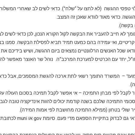
י טפסי ההגשה (לא לחצו על “שלח”). כדאי לשים לב שאחרי המשלו
וגשה. כדאי מאוד לוודא שאכן זה המצב.
בקשה).
ך לא חייב להעביר את הבקשה לקול הקורא הנכון, לכן כדאי לשים לב 
קריטיים, ואי עמידה בהם כמעט תמיד תביא לפסילת הבקשה. סמנו בצו
או שכל האנשים הרלוונטיים נמצאים ביום ההגשה, ושיש בידיכם את כ
חו”ל, יחד עם הכרטיס למערכת המרכב”ה. נוהל שר האוצר מאפשר לה
מועד – המשרד התומך רשאי לתת ארכה להגשת המסמכים, אבל כדא
).
לקבל לפי מבחן התמיכה – אי אפשר לקבל תמיכה בסכום העולה על 
סכומי התמיכה שלכם בשנה קודמת יכולים להוות אינדיקציה טובה לגב
יר שולי בטחון (ממילא התמיכה מחושבת לפי אמות המידה).
לא להגיב לפניות של המשרד ה