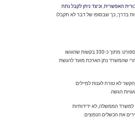
בורית האפשרית
,
ו
כיצד ניתן לקבל נתח
ת בדרך, כך שבסופו של דבר לא תקבלו
בישיבות האחרונות של וועדת התמיכות שנכחתי בה בתפקידי הקודם כיועצת המשפטית של משרד התרבות והספורט: מתוך כ-330 בקשות שהוגשו
וגשו בזמן (!) אחרי שהמשרד נתן הארכת מועד להגשת
קשר לא טורח לענות למיילים
עויות הגשה.
משרד הממשלה, לא ידידותיות
רים את הכשלים הנפוצים.